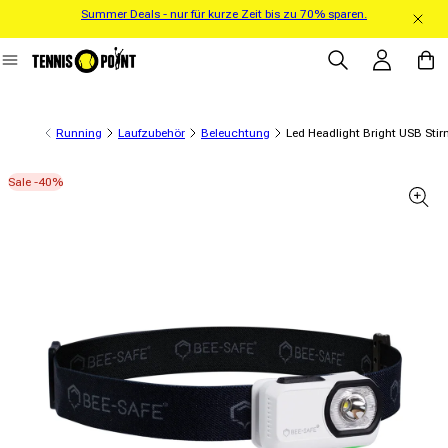
Summer Deals - nur für kurze Zeit bis zu 70% sparen.
Direkt zum Inhalt
Einloggen
Warenko
Running
Laufzubehör
Beleuchtung
Led Headlight Bright USB Sti
Sale -40%
informationen springen