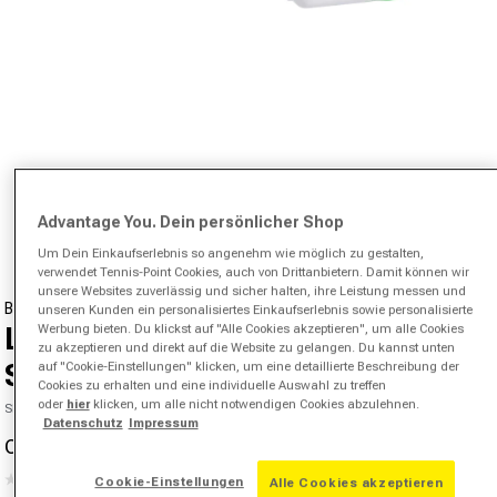
Medien 1 in Modal öffnen
Advantage You. Dein persönlicher Shop
von
1
/
6
Um Dein Einkaufserlebnis so angenehm wie möglich zu gestalten,
verwendet Tennis-Point Cookies, auch von Drittanbietern. Damit können wir
unsere Websites zuverlässig und sicher halten, ihre Leistung messen und
BEE-SAFE
unseren Kunden ein personalisiertes Einkaufserlebnis sowie personalisierte
Werbung bieten. Du klickst auf "Alle Cookies akzeptieren", um alle Cookies
Led Headlight Bright USB
zu akzeptieren und direkt auf die Website zu gelangen. Du kannst unten
Stirnlampe-Weiß
auf "Cookie-Einstellungen" klicken, um eine detaillierte Beschreibung der
Cookies zu erhalten und eine individuelle Auswahl zu treffen
oder
hier
klicken, um alle nicht notwendigen Cookies abzulehnen.
SKU 31776800008000
Datenschutz
Impressum
CHF 17.90
CHF 30.00
-40%
Verkaufspreis
Normaler Preis
(0)
Cookie-Einstellungen
Alle Cookies akzeptieren
Kein