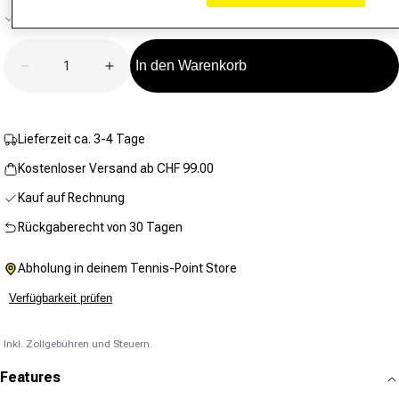
Bewertungswert.
Auf Lager
Link
zur
gleichen
Anzahl
Seite.
In den Warenkorb
Verringere die Menge für Led Headlight Bright USB 
Erhöhe die Menge für Led Headlight Bri
Lieferzeit ca. 3-4 Tage
Kostenloser Versand ab CHF 99.00
Kauf auf Rechnung
Rückgaberecht von 30 Tagen
Abholung in deinem Tennis-Point Store
Verfügbarkeit prüfen
Inkl. Zollgebühren und Steuern.
Features