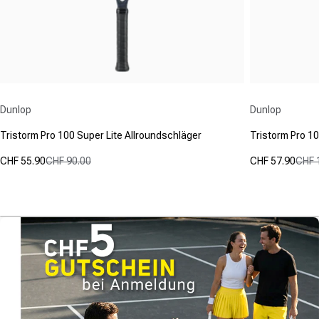
Anbieter:
Anbieter:
Dunlop
Dunlop
Tristorm Pro 100 Super Lite Allroundschläger
Tristorm Pro 10
CHF 55.90
CHF 90.00
CHF 57.90
CHF 
Verkaufspreis
Normaler Preis
Verkaufspre
Normaler Pr
(0)
(0)
0.0
0.0
von
von
5
5
Sternen.
Sternen.