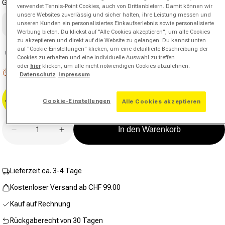
Griffgröße
Bewertungswert.
verwendet Tennis-Point Cookies, auch von Drittanbietern. Damit können wir
Link
unsere Websites zuverlässig und sicher halten, ihre Leistung messen und
zur
unseren Kunden ein personalisiertes Einkaufserlebnis sowie personalisierte
1
2
3
gleichen
Werbung bieten. Du klickst auf "Alle Cookies akzeptieren", um alle Cookies
Seite.
zu akzeptieren und direkt auf die Website zu gelangen. Du kannst unten
auf "Cookie-Einstellungen" klicken, um eine detaillierte Beschreibung der
Unsicher bei der Griffstärke?
Griffberater
Cookies zu erhalten und eine individuelle Auswahl zu treffen
oder
hier
klicken, um alle nicht notwendigen Cookies abzulehnen.
Niedriger Lagerbestand: 7 verbleibend
Datenschutz
Impressum
Jetzt besaiten
Cookie-Einstellungen
Alle Cookies akzeptieren
Anzahl
In den Warenkorb
Verringere die Menge für FX 500 Superlite Allrounds
Erhöhe die Menge für FX 500 Superlite A
Lieferzeit ca. 3-4 Tage
Kostenloser Versand ab CHF 99.00
Kauf auf Rechnung
Rückgaberecht von 30 Tagen