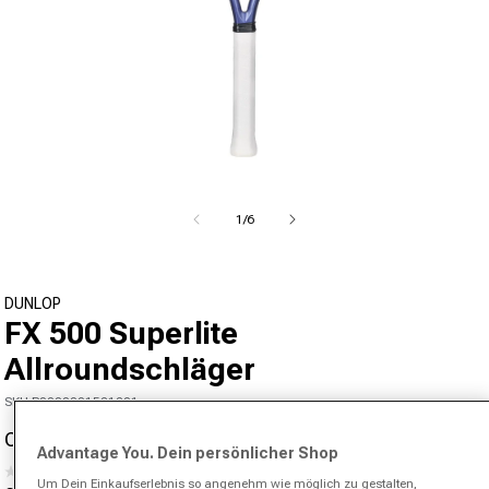
Medien 1 in Modal öffnen
von
1
/
6
DUNLOP
FX 500 Superlite
Allroundschläger
SKU P0000001521201
CHF 109.90
CHF 240.00
-54%
Verkaufspreis
Normaler Preis
Advantage You. Dein persönlicher Shop
(0)
Kein
Um Dein Einkaufserlebnis so angenehm wie möglich zu gestalten,