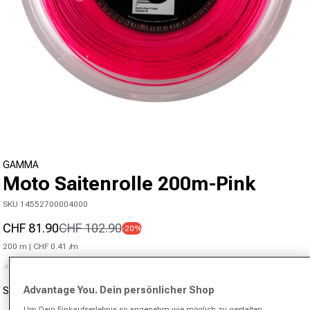
Medien 1 in Modal öffnen
GAMMA
Moto Saitenrolle 200m-Pink
SKU 14552700004000
CHF 81.90
CHF 102.90
-20%
Verkaufspreis
Normaler Preis
Grundpreis
200 m |
CHF 0.41
/m
(0)
Kein
Bewertungswert.
Advantage You. Dein persönlicher Shop
Stärke
Link
zur
Um Dein Einkaufserlebnis so angenehm wie möglich zu gestalten,