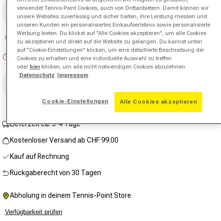
gleichen
verwendet Tennis-Point Cookies, auch von Drittanbietern. Damit können wir
Seite.
1,24
unsere Websites zuverlässig und sicher halten, ihre Leistung messen und
unseren Kunden ein personalisiertes Einkaufserlebnis sowie personalisierte
Werbung bieten. Du klickst auf "Alle Cookies akzeptieren", um alle Cookies
Unsicher bei der Saitenstärke?
Saitenberater
zu akzeptieren und direkt auf die Website zu gelangen. Du kannst unten
auf "Cookie-Einstellungen" klicken, um eine detaillierte Beschreibung der
Niedriger Lagerbestand: 8 verbleibend
Cookies zu erhalten und eine individuelle Auswahl zu treffen
oder
hier
klicken, um alle nicht notwendigen Cookies abzulehnen.
Anzahl
Datenschutz
Impressum
In den Warenkorb
Verringere die Menge für Moto Saitenrolle 200m-Pin
Erhöhe die Menge für Moto Saitenrolle 
Cookie-Einstellungen
Alle Cookies akzeptieren
Lieferzeit ca. 3-4 Tage
Kostenloser Versand ab CHF 99.00
Kauf auf Rechnung
Rückgaberecht von 30 Tagen
Abholung in deinem Tennis-Point Store
Verfügbarkeit prüfen