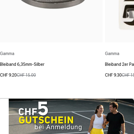
Anbieter:
Anbieter:
Gamma
Gamma
Bleiband 6,35mm-Silber
Bleiband 2er P
CHF 9.20
CHF 15.00
CHF 9.30
CHF 1
Verkaufspreis
Normaler Preis
Verkaufspre
Normaler Pr
(0)
(0)
0.0
0.0
von
von
5
5
Sternen.
Sternen.