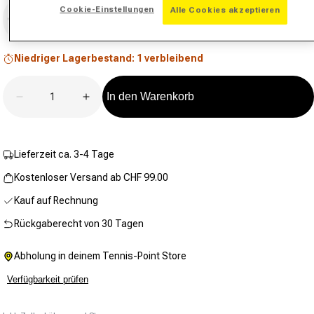
Größe
Bewertungswert.
Cookie-Einstellungen
Alle Cookies akzeptieren
Link
Größe auswählen
zur
gleichen
Seite.
Niedriger Lagerbestand: 1 verbleibend
Anzahl
In den Warenkorb
Verringere die Menge für Raceday Ultraform Crop 
Erhöhe die Menge für Raceday Ultrafor
Lieferzeit ca. 3-4 Tage
Kostenloser Versand ab CHF 99.00
Kauf auf Rechnung
Rückgaberecht von 30 Tagen
Abholung in deinem Tennis-Point Store
Verfügbarkeit prüfen