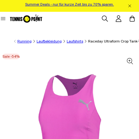
Summer Deals - nur für kurze Zeit bis zu 70% sparen.
Direkt zum Inhalt
Einloggen
Warenko
Running
Laufbekleidung
Laufshirts
Raceday Ultraform Crop Tank
Sale -54%
informationen springen