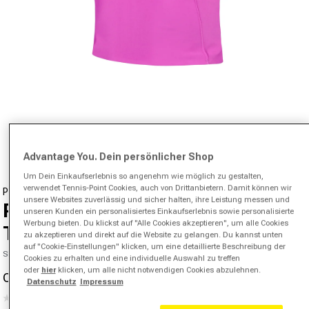
Medien 1 in Modal öffnen
von
1
/
11
Advantage You. Dein persönlicher Shop
Um Dein Einkaufserlebnis so angenehm wie möglich zu gestalten,
verwendet Tennis-Point Cookies, auch von Drittanbietern. Damit können wir
PUMA
unsere Websites zuverlässig und sicher halten, ihre Leistung messen und
Raceday Ultraform Crop Tank-
unseren Kunden ein personalisiertes Einkaufserlebnis sowie personalisierte
Werbung bieten. Du klickst auf "Alle Cookies akzeptieren", um alle Cookies
Top Damen-Pink
zu akzeptieren und direkt auf die Website zu gelangen. Du kannst unten
auf "Cookie-Einstellungen" klicken, um eine detaillierte Beschreibung der
SKU 07947502718000
Cookies zu erhalten und eine individuelle Auswahl zu treffen
oder
hier
klicken, um alle nicht notwendigen Cookies abzulehnen.
CHF 36.90
CHF 80.00
-54%
Datenschutz
Impressum
Verkaufspreis
Normaler Preis
(0)
Kein