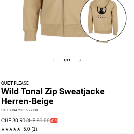
Medien 1 in Modal öffnen
von
1
/
11
QUIET PLEASE
Wild Tonal Zip Sweatjacke
Herren-Beige
SKU 39047500633000
CHF 30.90
CHF 80.00
-61%
Verkaufspreis
Normaler Preis
5.0
(1)
Bewertung