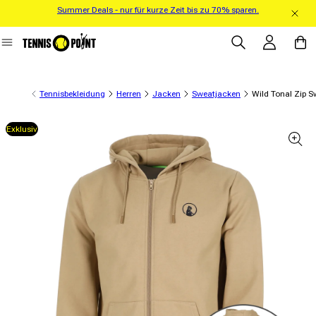
Summer Deals - nur für kurze Zeit bis zu 70% sparen.
Direkt zum Inhalt
Einloggen
Warenko
Tennisbekleidung
Herren
Jacken
Sweatjacken
Wild Tonal Zip S
Exklusiv
informationen springen