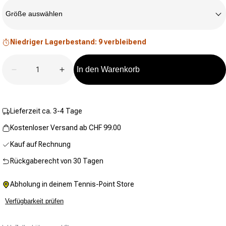
Größe
lesen.
Link
Größe auswählen
zur
gleichen
Seite.
Niedriger Lagerbestand: 9 verbleibend
Anzahl
In den Warenkorb
Verringere die Menge für Wild Tonal Zip Sweatjacke
Erhöhe die Menge für Wild Tonal Zip Sw
Lieferzeit ca. 3-4 Tage
Kostenloser Versand ab CHF 99.00
Kauf auf Rechnung
Rückgaberecht von 30 Tagen
Abholung in deinem Tennis-Point Store
Verfügbarkeit prüfen