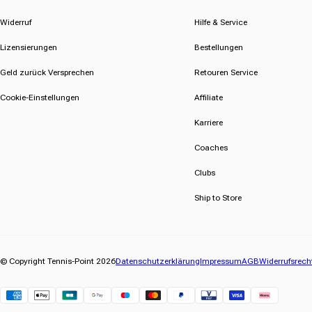
Widerruf
Hilfe & Service
Lizensierungen
Bestellungen
Geld zurück Versprechen
Retouren Service
Cookie-Einstellungen
Affiliate
Karriere
Coaches
Clubs
Ship to Store
© Copyright Tennis-Point 2026
Datenschutzerklärung
Impressum
AGB
Widerrufsrech
Klarna