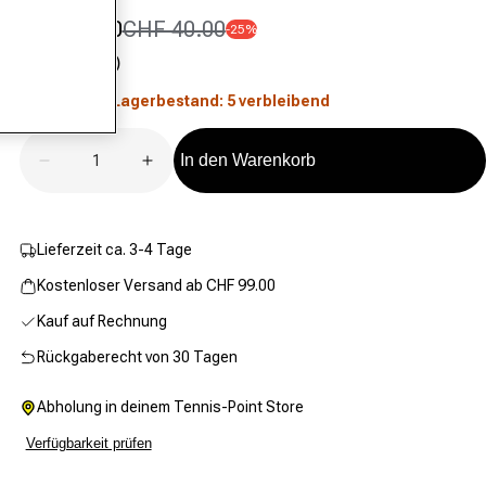
CHF 29.90
CHF 40.00
-25%
Verkaufspreis
Normaler Preis
(0)
Kein
Bewertungswert.
Niedriger Lagerbestand: 5 verbleibend
Link
zur
gleichen
Anzahl
Seite.
In den Warenkorb
Verringere die Menge für 5kg Medizinball-Grün,Sc
Erhöhe die Menge für 5kg Medizinball
Lieferzeit ca. 3-4 Tage
Kostenloser Versand ab CHF 99.00
Kauf auf Rechnung
Rückgaberecht von 30 Tagen
Abholung in deinem Tennis-Point Store
Verfügbarkeit prüfen