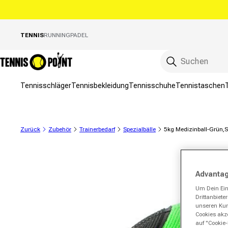
Direkt zum Inhalt
TENNIS
RUNNING
PADEL
Tennisschläger
Tennisbekleidung
Tennisschuhe
Tennistaschen
Zurück
Zubehör
Trainerbedarf
Spezialbälle
5kg Medizinball-Grün,
ktinformationen springen
Advantag
Um Dein Ein
Drittanbiet
unseren Kund
Cookies akze
auf "Cookie-