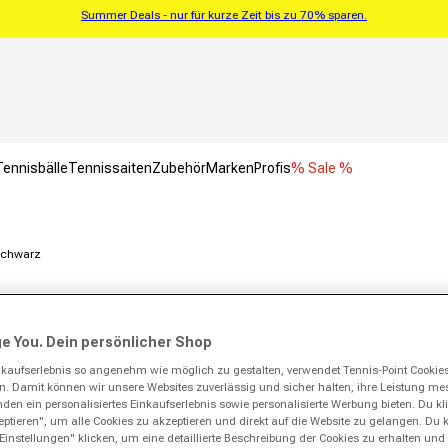
Summer Deals - nur für kurze Zeit bis zu 70% sparen.
Tennisbälle
Tennissaiten
Zubehör
Marken
Profis
% Sale %
Schwarz
e You. Dein persönlicher Shop
kaufserlebnis so angenehm wie möglich zu gestalten, verwendet Tennis-Point Cookie
ern. Damit können wir unsere Websites zuverlässig und sicher halten, ihre Leistung m
en ein personalisiertes Einkaufserlebnis sowie personalisierte Werbung bieten. Du klic
ptieren", um alle Cookies zu akzeptieren und direkt auf die Website zu gelangen. Du 
Einstellungen" klicken, um eine detaillierte Beschreibung der Cookies zu erhalten und