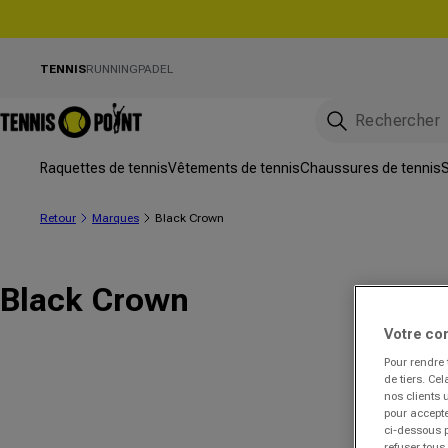
directement au contenu
TENNIS
RUNNING
PADEL
Raquettes de tennis
Vêtements de tennis
Chaussures de tennis
S
Retour
Marques
Black Crown
Black Crown
Votre co
Pour rendre 
de tiers. Ce
nos clients 
pour accepte
ci-dessous p
refuser tous