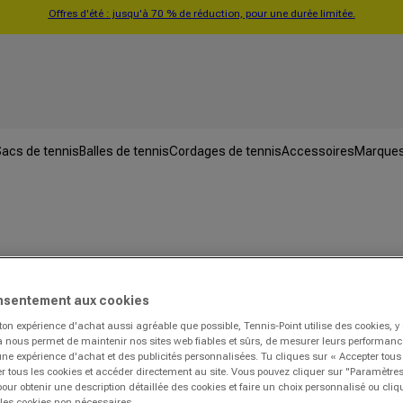
Offres d'été : jusqu'à 70 % de réduction, pour une durée limitée.
acs de tennis
Balles de tennis
Cordages de tennis
Accessoires
Marque
nsentement aux cookies
ton expérience d'achat aussi agréable que possible, Tennis-Point utilise des cookies, 
la nous permet de maintenir nos sites web fiables et sûrs, de mesurer leurs performances
une expérience d'achat et des publicités personnalisées. Tu cliques sur « Accepter tous
r tous les cookies et accéder directement au site. Vous pouvez cliquer sur "Paramètre
our obtenir une description détaillée des cookies et faire un choix personnalisé ou cli
 les cookies non nécessaires.