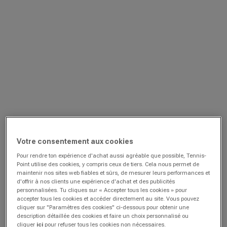
Votre consentement aux cookies
Pour rendre ton expérience d'achat aussi agréable que possible, Tennis-
Point utilise des cookies, y compris ceux de tiers. Cela nous permet de
maintenir nos sites web fiables et sûrs, de mesurer leurs performances et
d'offrir à nos clients une expérience d'achat et des publicités
personnalisées. Tu cliques sur « Accepter tous les cookies » pour
accepter tous les cookies et accéder directement au site. Vous pouvez
cliquer sur "Paramètres des cookies" ci-dessous pour obtenir une
description détaillée des cookies et faire un choix personnalisé ou
cliquer
ici
pour refuser tous les cookies non nécessaires.